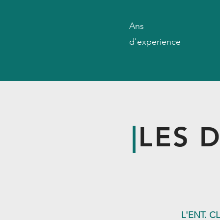
Ans
d'experience
|
LES 
L'ENT. C