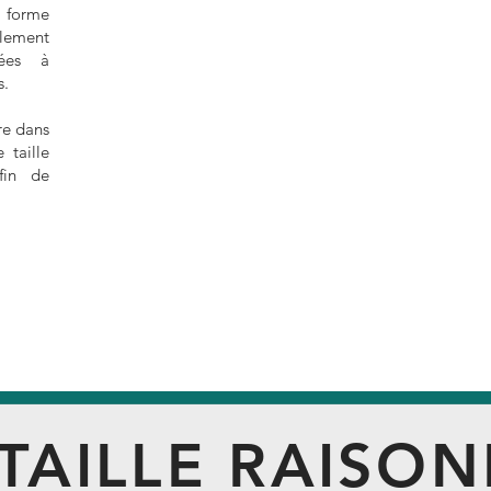
 forme
alement
nées à
s.
re dans
 taille
fin de
 TAILLE RAISO