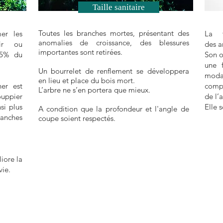
Taille sanitaire
Toutes les branches mortes, présentant des
er les
La t
anomalies de croissance, des blessures
nir ou
des a
importantes sont retirées.
25% du
Son o
une 
Un bourrelet de renflement se développera
modal
en lieu et place du bois mort.
er est
compa
L’arbre ne s’en portera que mieux.
ouppier
de l’
si plus
Elle 
A condition que la profondeur et l'angle de
ranches
coupe soient respectés.
iore la
vie.